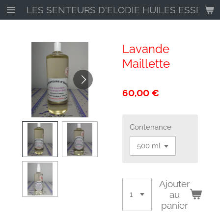
LES SENTEURS D'ELODIE HUILES ESSENTI
Passer
au
contenu
principal
Lavande
Maillette
60,00 €
Contenance
Ajouter
au
panier